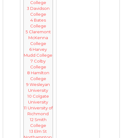
College
3
Davidson
College
4
Bates
College
5
Claremont
McKenna
College
6
Harvey
Mudd College
7
Colby
College
8
Hamilton
College
9
Wesleyan
University
10
Colgate
University
11
University of
Richmond
12
Smith
College
13
Elm St
Northampton,