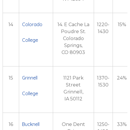
Colorado
14
14. E Cache La
1220-
15%
Poudre St.
1430
Colorado
College
Springs,
CO 80903
Grinnell
15
1121 Park
1370-
24%
Street
1530
Grinnell,
College
IA 50112
Bucknell
16
One Dent
1250-
33%