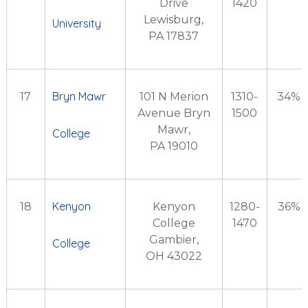
Drive
1420
Lewisburg,
University
PA 17837
Bryn Mawr
17
101 N Merion
1310-
34%
Avenue
Bryn
1500
Mawr,
College
PA 19010
Kenyon
18
Kenyon
1280-
36%
College
1470
Gambier,
College
OH 43022