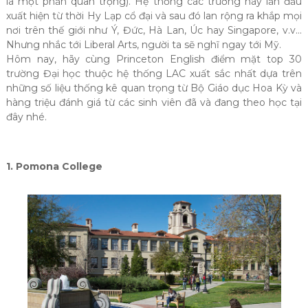
là một phần quan trọng). Hệ thống các trường này lần đầu
xuất hiện từ thời Hy Lạp cổ đại và sau đó lan rộng ra khắp mọi
nơi trên thế giới như Ý, Đức, Hà Lan, Úc hay Singapore, v.v…
Nhưng nhắc tới Liberal Arts, người ta sẽ nghĩ ngay tới Mỹ.
Hôm nay, hãy cùng Princeton English điểm mặt top 30
trường Đại học thuộc hệ thống LAC xuất sắc nhất dựa trên
những số liệu thống kê quan trọng từ Bộ Giáo dục Hoa Kỳ và
hàng triệu đánh giá từ các sinh viên đã và đang theo học tại
đây nhé.
1. Pomona College