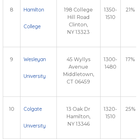
Hamilton
8
198 College
1350-
21%
Hill Road
1510
Clinton,
College
NY 13323
Wesleyan
9
45 Wyllys
1300-
17%
Avenue
1480
Middletown,
University
CT 06459
Colgate
10
13 Oak Dr
1320-
25%
Hamilton,
1510
NY 13346
University