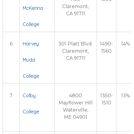
Claremont,
McKenna
CA 91711
College
Harvey
6
301 Platt Blvd.
1490-
14%
Claremont,
1560
CA 91711
Mudd
College
Colby
7
4800
1350-
13%
Mayflower Hill
1510
Waterville,
College
ME 04901