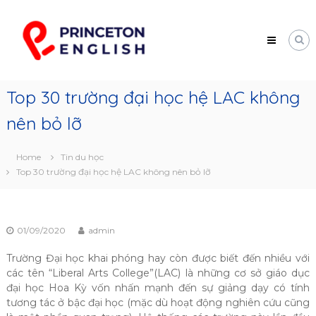
Skip
Princeton
to
English
content
Trung
tâm
tư
vấn
Top 30 trường đại học hệ LAC không
du
học
nên bỏ lỡ
Mỹ
Home
Tin du học
Top 30 trường đại học hệ LAC không nên bỏ lỡ
01/09/2020
admin
Trường Đại học khai phóng hay còn được biết đến nhiều với
các tên “Liberal Arts College”(LAC) là những cơ sở giáo dục
đại học Hoa Kỳ vốn nhấn mạnh đến sự giảng dạy có tính
tương tác ở bậc đại học (mặc dù hoạt động nghiên cứu cũng