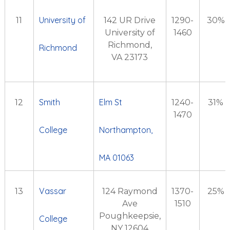
University of
11
142 UR Drive
1290-
30%
University of
1460
Richmond,
Richmond
VA 23173
Smith
Elm St
12
1240-
31%
1470
College
Northampton,
MA 01063
Vassar
13
124 Raymond
1370-
25%
Ave
1510
Poughkeepsie,
College
NY 12604