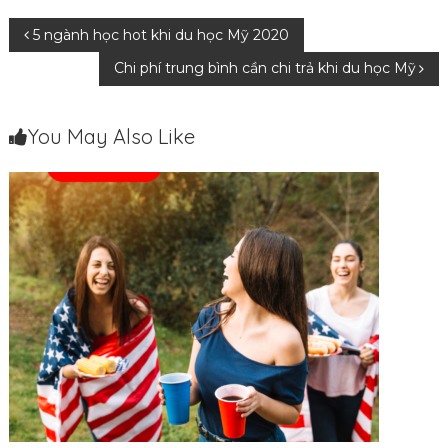
Điều
5 ngành học hot khi du học Mỹ 2020
Chi phí trung bình cần chi trả khi du học Mỹ
hướng
bài
You May Also Like
viết