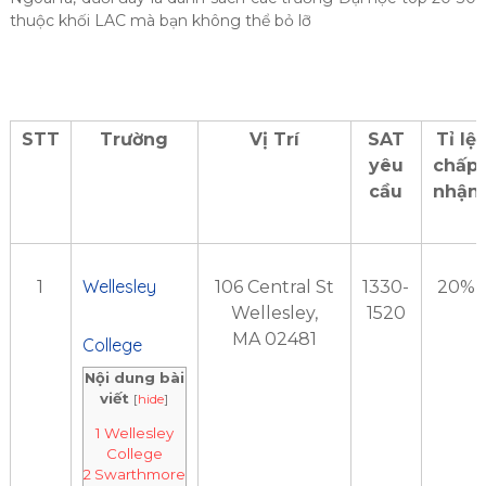
thuộc khối LAC mà bạn không thể bỏ lỡ
STT
Trường
Vị Trí
SAT
Tỉ lệ
yêu
chấp
cầu
nhận
Wellesley
1
106 Central St
1330-
20%
Wellesley,
1520
MA 02481
College
Nội dung bài
viết
[
hide
]
1
Wellesley
College
2
Swarthmore