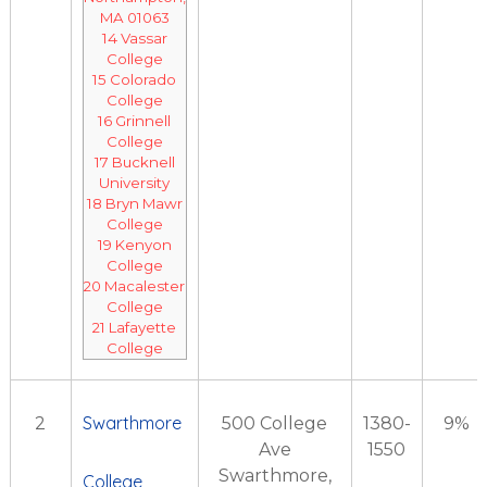
MA 01063
14
Vassar
College
15
Colorado
College
16
Grinnell
College
17
Bucknell
University
18
Bryn Mawr
College
19
Kenyon
College
20
Macalester
College
21
Lafayette
College
Swarthmore
2
500 College
1380-
9%
Ave
1550
Swarthmore,
College