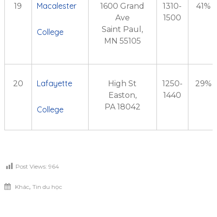
Macalester
19
1600 Grand
1310-
41%
Ave
1500
Saint Paul,
College
MN 55105
Lafayette
20
High St
1250-
29%
Easton,
1440
PA 18042
College
Post Views:
964
,
Khác
Tin du học