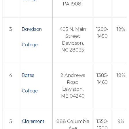
PA 19081
Davidson
3
405 N. Main
1290-
19%
Street
1450
Davidson,
College
NC 28035
Bates
4
2 Andrews
1385-
18%
Road
1460
Lewiston,
College
ME 04240
Claremont
5
888 Columbia
1350-
9%
Ave
1500