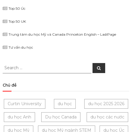
Top 50 Úc
Top 50 UK
Trung tâm du học Mỹ và Canada Princeton English – LadiPage
Tư vấn du học
Search
Search
for:
Chủ đề
Curtin University
du học
du học 2025 2026
du học Anh
Du học Canada
du học các nước
du học Mỹ
du học Mỹ ngành STEM
du học Úc