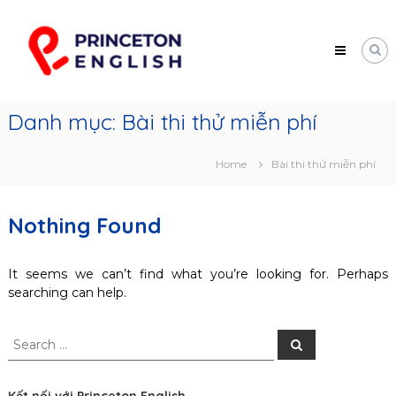
Skip
Princeton
to
English
content
Trung
tâm
tư
vấn
Danh mục:
Bài thi thử miễn phí
du
học
Mỹ
Home
Bài thi thử miễn phí
Nothing Found
It seems we can’t find what you’re looking for. Perhaps
searching can help.
Search
Search
for: