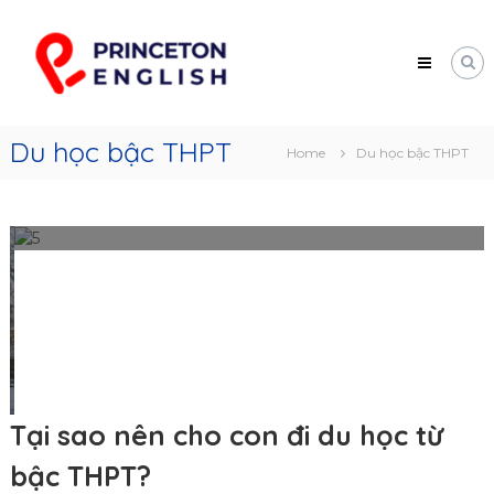
Skip
Princeton
to
English
content
Trung
tâm
tư
vấn
Du học bậc THPT
Home
Du học bậc THPT
du
học
Mỹ
Tại sao nên cho con đi du học từ
bậc THPT?