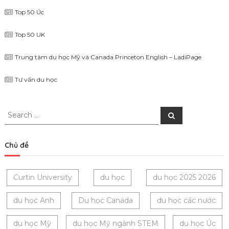
Top 50 Úc
Top 50 UK
Trung tâm du học Mỹ và Canada Princeton English – LadiPage
Tư vấn du học
Search
Search
for:
Chủ đề
Curtin University
du học
du học 2025 2026
du học Anh
Du học Canada
du học các nước
du học Mỹ
du học Mỹ ngành STEM
du học Úc