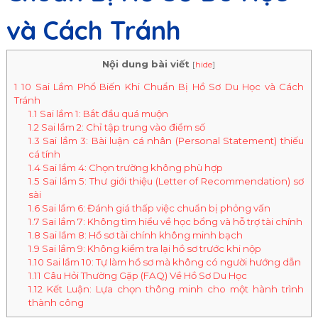
và Cách Tránh
Nội dung bài viết
[
hide
]
1
10 Sai Lầm Phổ Biến Khi Chuẩn Bị Hồ Sơ Du Học và Cách
Tránh
1.1
Sai lầm 1: Bắt đầu quá muộn
1.2
Sai lầm 2: Chỉ tập trung vào điểm số
1.3
Sai lầm 3: Bài luận cá nhân (Personal Statement) thiếu
cá tính
1.4
Sai lầm 4: Chọn trường không phù hợp
1.5
Sai lầm 5: Thư giới thiệu (Letter of Recommendation) sơ
sài
1.6
Sai lầm 6: Đánh giá thấp việc chuẩn bị phỏng vấn
1.7
Sai lầm 7: Không tìm hiểu về học bổng và hỗ trợ tài chính
1.8
Sai lầm 8: Hồ sơ tài chính không minh bạch
1.9
Sai lầm 9: Không kiểm tra lại hồ sơ trước khi nộp
1.10
Sai lầm 10: Tự làm hồ sơ mà không có người hướng dẫn
1.11
Câu Hỏi Thường Gặp (FAQ) Về Hồ Sơ Du Học
1.12
Kết Luận: Lựa chọn thông minh cho một hành trình
thành công