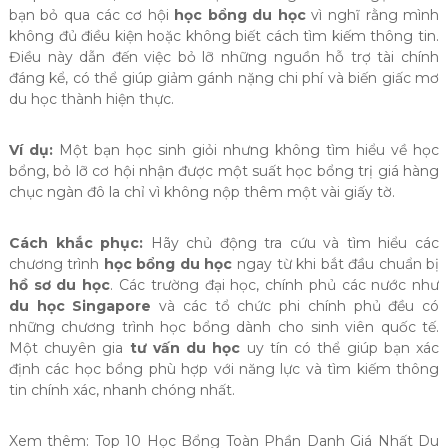
bạn bỏ qua các cơ hội
học bổng du học
vì nghĩ rằng mình
không đủ điều kiện hoặc không biết cách tìm kiếm thông tin.
Điều này dẫn đến việc bỏ lỡ những nguồn hỗ trợ tài chính
đáng kể, có thể giúp giảm gánh nặng chi phí và biến giấc mơ
du học thành hiện thực.
Ví dụ:
Một bạn học sinh giỏi nhưng không tìm hiểu về học
bổng, bỏ lỡ cơ hội nhận được một suất học bổng trị giá hàng
chục ngàn đô la chỉ vì không nộp thêm một vài giấy tờ.
Cách khắc phục:
Hãy chủ động tra cứu và tìm hiểu các
chương trình
học bổng du học
ngay từ khi bắt đầu chuẩn bị
hồ sơ du học
. Các trường đại học, chính phủ các nước như
du học Singapore
và các tổ chức phi chính phủ đều có
những chương trình học bổng dành cho sinh viên quốc tế.
Một chuyên gia
tư vấn du học
uy tín có thể giúp bạn xác
định các học bổng phù hợp với năng lực và tìm kiếm thông
tin chính xác, nhanh chóng nhất.
Xem thêm: Top 10 Học Bổng Toàn Phần Danh Giá Nhất Du