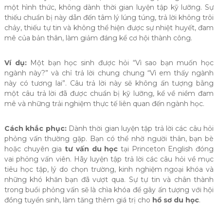
một hình thức, không dành thời gian luyện tập kỹ lưỡng. Sự
thiếu chuẩn bị này dẫn đến tâm lý lúng túng, trả lời không trôi
chảy, thiếu tự tin và không thể hiện được sự nhiệt huyết, đam
mê của bản thân, làm giảm đáng kể cơ hội thành công.
Ví dụ:
Một bạn học sinh được hỏi “Vì sao bạn muốn học
ngành này?” và chỉ trả lời chung chung “Vì em thấy ngành
này có tương lai”. Câu trả lời này sẽ không ấn tượng bằng
một câu trả lời đã được chuẩn bị kỹ lưỡng, kể về niềm đam
mê và những trải nghiệm thực tế liên quan đến ngành học.
Cách khắc phục:
Dành thời gian luyện tập trả lời các câu hỏi
phỏng vấn thường gặp. Bạn có thể nhờ người thân, bạn bè
hoặc chuyên gia
tư vấn du học
tại Princeton English đóng
vai phỏng vấn viên. Hãy luyện tập trả lời các câu hỏi về mục
tiêu học tập, lý do chọn trường, kinh nghiệm ngoại khóa và
những khó khăn bạn đã vượt qua. Sự tự tin và chân thành
trong buổi phỏng vấn sẽ là chìa khóa để gây ấn tượng với hội
đồng tuyển sinh, làm tăng thêm giá trị cho
hồ sơ du học
.