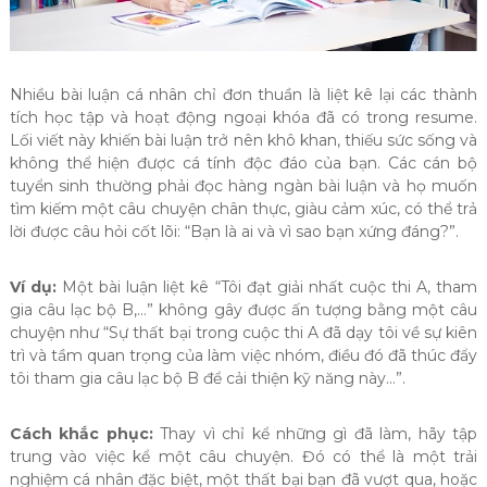
Nhiều bài luận cá nhân chỉ đơn thuần là liệt kê lại các thành
tích học tập và hoạt động ngoại khóa đã có trong resume.
Lối viết này khiến bài luận trở nên khô khan, thiếu sức sống và
không thể hiện được cá tính độc đáo của bạn. Các cán bộ
tuyển sinh thường phải đọc hàng ngàn bài luận và họ muốn
tìm kiếm một câu chuyện chân thực, giàu cảm xúc, có thể trả
lời được câu hỏi cốt lõi: “Bạn là ai và vì sao bạn xứng đáng?”.
Ví dụ:
Một bài luận liệt kê “Tôi đạt giải nhất cuộc thi A, tham
gia câu lạc bộ B,…” không gây được ấn tượng bằng một câu
chuyện như “Sự thất bại trong cuộc thi A đã dạy tôi về sự kiên
trì và tầm quan trọng của làm việc nhóm, điều đó đã thúc đẩy
tôi tham gia câu lạc bộ B để cải thiện kỹ năng này…”.
Cách khắc phục:
Thay vì chỉ kể những gì đã làm, hãy tập
trung vào việc kể một câu chuyện. Đó có thể là một trải
nghiệm cá nhân đặc biệt, một thất bại bạn đã vượt qua, hoặc