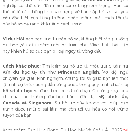
nghiệp có thể dẫn đến nhiều sai sót nghiêm trọng. Bạn có
thể bỏ lỡ các thông tin quan trọng về hạn nộp hồ sơ, các yêu
cầu đặc biệt của từng trường hoặc không biết cách tối ưu
hóa hồ sơ để tăng khả năng cạnh tranh.
Ví dụ:
Một bạn học sinh tự nộp hồ sơ, không biết rằng trường
đại học yêu cầu thêm một bài luận phụ. Việc thiếu bài luận
này khiến hồ sơ của bạn bị loại ngay từ vòng đầu.
Cách khắc phục:
Tìm kiếm sự hỗ trợ từ một trung tâm
tư
vấn du học
uy tín như
Princeton English
. Với đội ngũ
chuyên gia giàu kinh nghiệm, chúng tôi sẽ giúp bạn lên một
lộ trình cụ thể, hướng dẫn từng bước trong quy trình chuẩn bị
hồ sơ du học
và đảm bảo hồ sơ của bạn đáp ứng mọi tiêu
chí của các trường đại học hàng đầu tại
Mỹ, Anh, Úc,
Canada và Singapore
. Sự hỗ trợ này không chỉ giúp bạn
tránh được những sai lầm mà còn tối ưu hóa cơ hội trúng
tuyển của bạn.
Xem thêm: Săn Học Bổng Du Học Mỹ Và Châu Âu 2025
tại