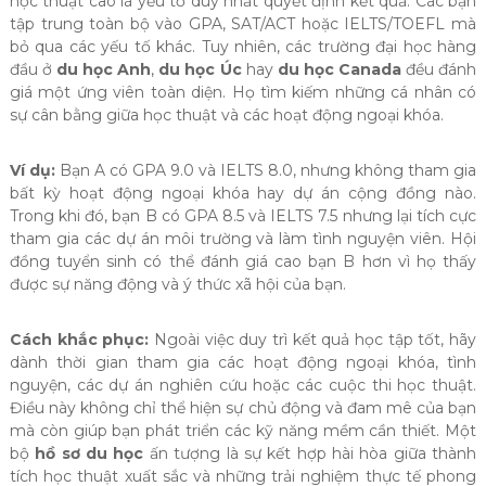
học thuật cao là yếu tố duy nhất quyết định kết quả. Các bạn
tập trung toàn bộ vào GPA, SAT/ACT hoặc IELTS/TOEFL mà
bỏ qua các yếu tố khác. Tuy nhiên, các trường đại học hàng
đầu ở
du học Anh
,
du học Úc
hay
du học Canada
đều đánh
giá một ứng viên toàn diện. Họ tìm kiếm những cá nhân có
sự cân bằng giữa học thuật và các hoạt động ngoại khóa.
Ví dụ:
Bạn A có GPA 9.0 và IELTS 8.0, nhưng không tham gia
bất kỳ hoạt động ngoại khóa hay dự án cộng đồng nào.
Trong khi đó, bạn B có GPA 8.5 và IELTS 7.5 nhưng lại tích cực
tham gia các dự án môi trường và làm tình nguyện viên. Hội
đồng tuyển sinh có thể đánh giá cao bạn B hơn vì họ thấy
được sự năng động và ý thức xã hội của bạn.
Cách khắc phục:
Ngoài việc duy trì kết quả học tập tốt, hãy
dành thời gian tham gia các hoạt động ngoại khóa, tình
nguyện, các dự án nghiên cứu hoặc các cuộc thi học thuật.
Điều này không chỉ thể hiện sự chủ động và đam mê của bạn
mà còn giúp bạn phát triển các kỹ năng mềm cần thiết. Một
bộ
hồ sơ du học
ấn tượng là sự kết hợp hài hòa giữa thành
tích học thuật xuất sắc và những trải nghiệm thực tế phong