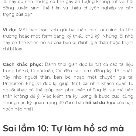
lỗi này dù nhỏ nhưng có thể gây ấn tượng không tốt với hội
đồng tuyển sinh, thể hiện sự thiếu chuyên nghiệp và cẩn
trọng của bạn.
Ví dụ:
Một bạn học sinh gửi bài luận còn sai chính tả tên
trường hoặc một form đăng ký thiếu chữ ký. Những lỗi nhỏ
này có thể khiến hồ sơ của bạn bị đánh giá thấp hoặc thậm
chí bị loại.
Cách khắc phục:
Dành thời gian đọc lại tất cả các tài liệu
trong hồ sơ, từ bài luận, CV, đến các form đăng ký. Tốt nhất,
hãy nhờ người thân, bạn bè hoặc một chuyên gia tại
Princeton English đọc lại giúp. Một cái nhìn khách quan từ
người khác có thể giúp bạn phát hiện những lỗi sai mà bản
thân không để ý. Việc kiểm tra kỹ lưỡng là bước cuối cùng
nhưng cực kỳ quan trọng để đảm bảo
hồ sơ du học
của bạn
hoàn hảo nhất.
Sai lầm 10: Tự làm hồ sơ mà