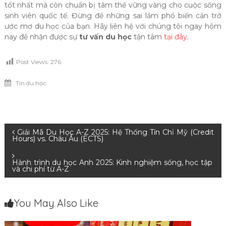
tốt nhất mà còn chuẩn bị tâm thế vững vàng cho cuộc sống
sinh viên quốc tế. Đừng để những sai lầm phổ biến cản trở
ước mơ du học của bạn. Hãy liên hệ với chúng tôi ngay hôm
nay để nhận được sự
tư vấn du học
tận tâm
tại đây.
Post Views:
276
Tin du học
Điều
Giải Mã Du Học A-Z 2025: Hệ Thống Tín Chỉ Mỹ (Credit
Hours) vs. Châu Âu (ECTS)
hướng
Hành trình du học Anh 2025: Kinh nghiệm sống, học tập
và chi phí từ A-Z
bài
viết
You May Also Like