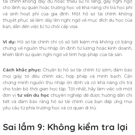
tài chính không đầy đủ hoặc thiếu sự rõ ràng, gây nghi ngờ
cho lãnh sự quán hoặc trường học về khả năng chi trả học phí
và sinh hoạt phí của gia đình. Một hồ sơ tài chính không
thuyết phục sẽ làm dấy lên nghi ngờ về mục đích du học của
bạn, dẫn đến việc bị từ chối cấp visa.
Ví dụ:
Hồ sơ tài chính chỉ có sổ tiết kiệm mà không có bằng
chứng về nguồn thu nhập ổn định từ lương hoặc kinh doanh,
khiến lãnh sự quán nghi ngờ về tính hợp pháp của tài sản.
Cách khắc phục:
Chuẩn bị hồ sơ tài chính từ sớm, đảm bảo
mọi giấy tờ đều chính xác, hợp pháp và minh bạch. Cần
chứng minh nguồn thu nhập ổn định và có khả năng chi trả
cho toàn bộ thời gian học tập. Tốt nhất, hãy làm việc với một
đơn vị
tư vấn du học
chuyên nghiệp để được hướng dẫn chi
tiết và đảm bảo rằng hồ sơ tài chính của bạn đáp ứng mọi
yêu cầu từ phía trường học và cơ quan di trú.
Sai lầm 9: Không kiểm tra lại