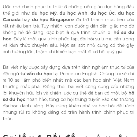
Ước mơ chinh phục tri thức ở những nền giáo dục hàng đầu
thế giới như
du học Mỹ
,
du học Anh
,
du học Úc
,
du học
Canada
hay
du học Singapore
đã trở thành mục tiêu của
rất nhiều bạn trẻ. Tuy nhiên, con đường dẫn đến giấc mơ đó
không hề dễ dàng, đặc biệt là quá trình chuẩn bị
hồ sơ du
học
. Đây là một quy trình phức tạp, đòi hỏi sự tỉ mỉ, cẩn trọng
và kiến thức chuyên sâu. Một sai sót nhỏ cũng có thể gây
ảnh hưởng lớn, thậm chí khiến bạn mất đi cơ hội quý giá.
Bài viết này được xây dựng dựa trên kinh nghiệm thực tế của
đội ngũ
tư vấn du học
tại Princeton English. Chúng tôi sẽ chỉ
ra 10 sai lầm phổ biến nhất mà các bạn học sinh Việt Nam
thường mắc phải. Đồng thời, bài viết cũng cung cấp những
lời khuyên hữu ích và chiến lược cụ thể để bạn có một bộ
hồ
sơ du học
hoàn hảo, tăng cơ hội trúng tuyển vào các trường
đại học danh tiếng. Hãy cùng khám phá và học hỏi để tránh
những rủi ro không đáng có trên hành trình chinh phục tri
thức.