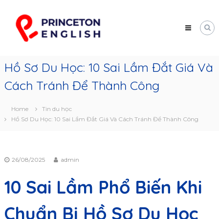
Skip
Princeton
to
English
content
Trung
tâm
tư
vấn
Hồ Sơ Du Học: 10 Sai Lầm Đắt Giá Và
du
học
Cách Tránh Để Thành Công
Mỹ
Home
Tin du học
Hồ Sơ Du Học: 10 Sai Lầm Đắt Giá Và Cách Tránh Để Thành Công
26/08/2025
admin
10 Sai Lầm Phổ Biến Khi
Chuẩn Bị Hồ Sơ Du Học