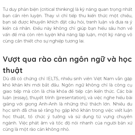
Tư duy phản biện (critical thinking) là kỹ năng quan trọng nhất
bạn cần rèn luyện. Thay vì chỉ tiếp thu kiến thức một chiều,
bạn sẽ được khuyến khích đặt câu hỏi, tranh luận và đưa ra ý
kiến cá nhân. Điều này không chỉ giúp bạn hiểu sâu hơn về
vấn đề mà còn rèn luyện khả năng lập luận, một kỹ năng vô
cùng cần thiết cho sự nghiệp tương lai.
Vượt qua rào cản ngôn ngữ và học
thuật
Dù đã có chứng chỉ IELTS, nhiều sinh viên Việt Nam vẫn gặp
khó khăn khi mới bắt đầu. Ngôn ngữ không chỉ là công cụ
giao tiếp mà còn là chìa khóa để tiếp cận kiến thức. Các bài
luận (essay), thuyết trình (presentation), và việc nghe hiểu bài
giảng với giọng Anh-Anh là những thử thách lớn. Nhiều du
học sinh đã chia sẻ rằng họ gặp khó khăn trong việc viết luận
học thuật, tổ chức ý tưởng và sử dụng từ vựng chuyên
ngành. Việc phát âm và tốc độ nói nhanh của người bản xứ
cũng là một rào cản không nhỏ.