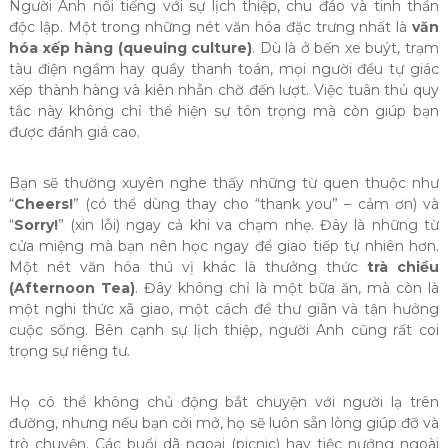
Người Anh nổi tiếng với sự lịch thiệp, chu đáo và tinh thần
độc lập. Một trong những nét văn hóa đặc trưng nhất là
văn
hóa xếp hàng (queuing culture)
. Dù là ở bến xe buýt, trạm
tàu điện ngầm hay quầy thanh toán, mọi người đều tự giác
xếp thành hàng và kiên nhẫn chờ đến lượt. Việc tuân thủ quy
tắc này không chỉ thể hiện sự tôn trọng mà còn giúp bạn
được đánh giá cao.
Bạn sẽ thường xuyên nghe thấy những từ quen thuộc như
“
Cheers!
” (có thể dùng thay cho “thank you” – cảm ơn) và
“
Sorry!
” (xin lỗi) ngay cả khi va chạm nhẹ. Đây là những từ
cửa miệng mà bạn nên học ngay để giao tiếp tự nhiên hơn.
Một nét văn hóa thú vị khác là thưởng thức
trà chiều
(Afternoon Tea)
. Đây không chỉ là một bữa ăn, mà còn là
một nghi thức xã giao, một cách để thư giãn và tận hưởng
cuộc sống. Bên cạnh sự lịch thiệp, người Anh cũng rất coi
trọng sự riêng tư.
Họ có thể không chủ động bắt chuyện với người lạ trên
đường, nhưng nếu bạn cởi mở, họ sẽ luôn sẵn lòng giúp đỡ và
trò chuyện. Các buổi dã ngoại (picnic) hay tiệc nướng ngoài