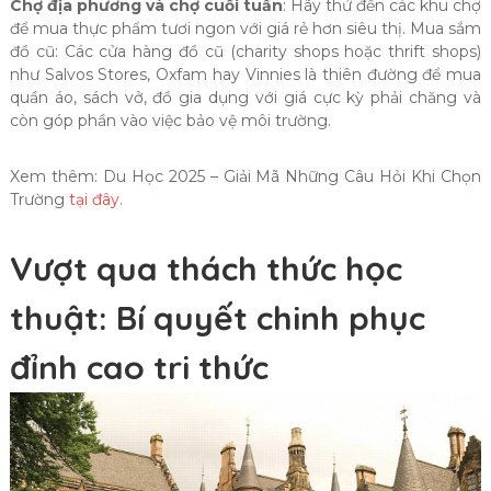
Chợ địa phương và chợ cuối tuần
: Hãy thử đến các khu chợ
để mua thực phẩm tươi ngon với giá rẻ hơn siêu thị. Mua sắm
đồ cũ: Các cửa hàng đồ cũ (charity shops hoặc thrift shops)
như Salvos Stores, Oxfam hay Vinnies là thiên đường để mua
quần áo, sách vở, đồ gia dụng với giá cực kỳ phải chăng và
còn góp phần vào việc bảo vệ môi trường.
Xem thêm: Du Học 2025 – Giải Mã Những Câu Hỏi Khi Chọn
Trường
tại đây.
Vượt qua thách thức học
thuật: Bí quyết chinh phục
đỉnh cao tri thức