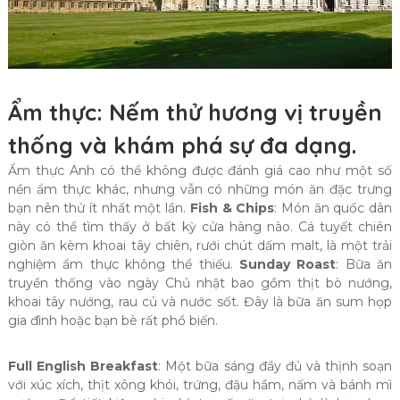
Ẩm thực: Nếm thử hương vị truyền
thống và khám phá sự đa dạng
.
Ẩm thực Anh có thể không được đánh giá cao như một số
nền ẩm thực khác, nhưng vẫn có những món ăn đặc trưng
bạn nên thử ít nhất một lần.
Fish & Chips
: Món ăn quốc dân
này có thể tìm thấy ở bất kỳ cửa hàng nào. Cá tuyết chiên
giòn ăn kèm khoai tây chiên, rưới chút dấm malt, là một trải
nghiệm ẩm thực không thể thiếu.
Sunday Roast
: Bữa ăn
truyền thống vào ngày Chủ nhật bao gồm thịt bò nướng,
khoai tây nướng, rau củ và nước sốt. Đây là bữa ăn sum họp
gia đình hoặc bạn bè rất phổ biến.
Full English Breakfast
: Một bữa sáng đầy đủ và thịnh soạn
với xúc xích, thịt xông khói, trứng, đậu hầm, nấm và bánh mì