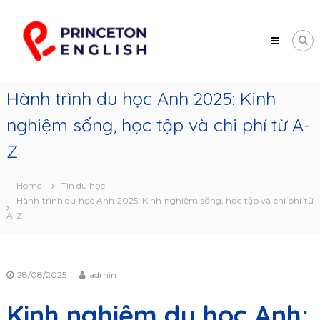
Skip
Princeton
to
English
content
Trung
tâm
tư
vấn
Hành trình du học Anh 2025: Kinh
du
học
nghiệm sống, học tập và chi phí từ A-
Mỹ
Z
Home
Tin du học
Hành trình du học Anh 2025: Kinh nghiệm sống, học tập và chi phí từ
A-Z
28/08/2025
admin
Kinh nghiệm du học Anh: