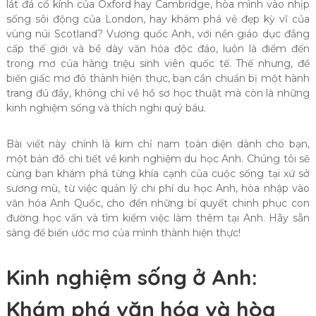
lát đá cổ kính của Oxford hay Cambridge, hòa mình vào nhịp
sống sôi động của London, hay khám phá vẻ đẹp kỳ vĩ của
vùng núi Scotland? Vương quốc Anh, với nền giáo dục đẳng
cấp thế giới và bề dày văn hóa độc đáo, luôn là điểm đến
trong mơ của hàng triệu sinh viên quốc tế. Thế nhưng, để
biến giấc mơ đó thành hiện thực, bạn cần chuẩn bị một hành
trang đủ đầy, không chỉ về hồ sơ học thuật mà còn là những
kinh nghiệm sống và thích nghi quý báu.
Bài viết này chính là kim chỉ nam toàn diện dành cho bạn,
một bản đồ chi tiết về kinh nghiệm du học Anh. Chúng tôi sẽ
cùng bạn khám phá từng khía cạnh của cuộc sống tại xứ sở
sương mù, từ việc quản lý chi phí du học Anh, hòa nhập vào
văn hóa Anh Quốc, cho đến những bí quyết chinh phục con
đường học vấn và tìm kiếm việc làm thêm tại Anh. Hãy sẵn
sàng để biến ước mơ của mình thành hiện thực!
Kinh nghiệm sống ở Anh:
Khám phá văn hóa và hòa