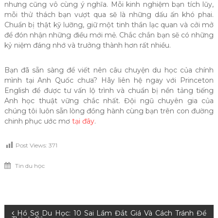
nhưng cũng vô cùng ý nghĩa. Mỗi kinh nghiệm bạn tích lũy,
mỗi thử thách bạn vượt qua sẽ là những dấu ấn khó phai.
Chuẩn bị thật kỹ lưỡng, giữ một tinh thần lạc quan và cởi mở
để đón nhận những điều mới mẻ. Chắc chắn bạn sẽ có những
kỷ niệm đáng nhớ và trưởng thành hơn rất nhiều.
Bạn đã sẵn sàng để viết nên câu chuyện du học của chính
mình tại Anh Quốc chưa? Hãy liên hệ ngay với Princeton
English để được tư vấn lộ trình và chuẩn bị nền tảng tiếng
Anh học thuật vững chắc nhất. Đội ngũ chuyên gia của
chúng tôi luôn sẵn lòng đồng hành cùng bạn trên con đường
chinh phục ước mơ
tại đây
.
Post Views:
371
Tin du học
Điều
Hồ Sơ Du Học: 10 Sai Lầm Đắt Giá Và Cách Tránh Để