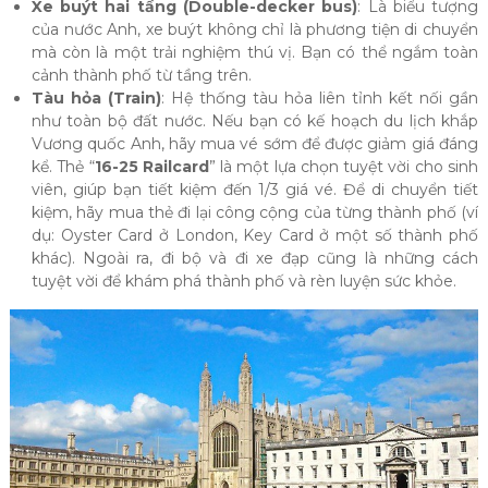
Xe buýt hai tầng (Double-decker bus)
: Là biểu tượng
của nước Anh, xe buýt không chỉ là phương tiện di chuyển
mà còn là một trải nghiệm thú vị. Bạn có thể ngắm toàn
cảnh thành phố từ tầng trên.
Tàu hỏa (Train)
: Hệ thống tàu hỏa liên tỉnh kết nối gần
như toàn bộ đất nước. Nếu bạn có kế hoạch du lịch khắp
Vương quốc Anh, hãy mua vé sớm để được giảm giá đáng
kể. Thẻ “
16-25 Railcard
” là một lựa chọn tuyệt vời cho sinh
viên, giúp bạn tiết kiệm đến 1/3 giá vé. Để di chuyển tiết
kiệm, hãy mua thẻ đi lại công cộng của từng thành phố (ví
dụ: Oyster Card ở London, Key Card ở một số thành phố
khác). Ngoài ra, đi bộ và đi xe đạp cũng là những cách
tuyệt vời để khám phá thành phố và rèn luyện sức khỏe.