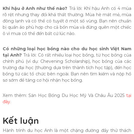
Khí hậu ở Anh như thế nào?
Trả lời: Khí hậu Anh có 4 mùa
rõ rệt nhưng thay đổi khá thất thường. Mùa hè mát mẻ, mùa
đông lạnh và có thể có tuyết ở một số vùng. Bạn nên chuẩn
bị quần áo phù hợp cho cả bốn mùa và đừng quên một chiếc
ô vì mưa có thể đến bất cứ lúc nào.
Có những loại học bổng nào cho du học sinh Việt Nam
tại Anh?
Trả lời: Có rất nhiều loại học bổng, từ học bổng của
chính phủ (ví dụ: Chevening Scholarship), học bổng của các
trường đại học (thường dựa trên thành tích học tập), đến học
bổng từ các tổ chức bên ngoài. Bạn nên tìm kiếm và nộp hồ
sơ sớm để tăng cơ hội nhận học bổng.
Xem thêm: Săn Học Bổng Du Học Mỹ Và Châu Âu 2025
tại
đây.
Kết luận
Hành trình du học Anh là một chặng đường đầy thử thách