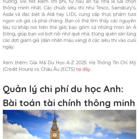
nướng. Để tiết kiệm chi phí, tự nấu ăn tại nhà là lựa chọn
thông minh nhất. Các chuỗi siêu thị như Tesco, Sainsbury’s,
Asda và đặc biệt là Aldi hay LIDL cung cấp thực phẩm tươi
ngon với giá cả phải chăng. Bạn có thể tìm thấy các nguyên
liệu từ khắp nơi trên thế giới, bao gồm cả những món ăn Á
Đông, giúp bạn vơi bớt nỗi nhớ quê nhà. Đừng quên săn lùng
các đợt giảm giá (dán nhãn màu vàng) ở các siêu thị vào cuối
ngày.
Xem thêm: Giải Mã Du Học A-Z 2025: Hệ Thống Tín Chỉ Mỹ
(Credit Hours) vs. Châu Âu (ECTS)
tại đây.
Quản lý chi phí du học Anh:
Bài toán tài chính thông minh