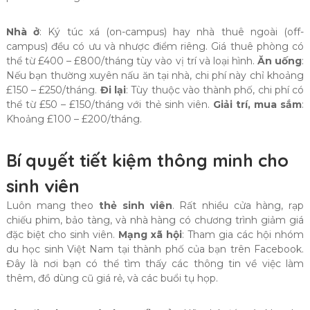
Nhà ở
: Ký túc xá (on-campus) hay nhà thuê ngoài (off-
campus) đều có ưu và nhược điểm riêng. Giá thuê phòng có
thể từ £400 – £800/tháng tùy vào vị trí và loại hình.
Ăn uống
:
Nếu bạn thường xuyên nấu ăn tại nhà, chi phí này chỉ khoảng
£150 – £250/tháng.
Đi lại
: Tùy thuộc vào thành phố, chi phí có
thể từ £50 – £150/tháng với thẻ sinh viên.
Giải trí, mua sắm
:
Khoảng £100 – £200/tháng.
Bí quyết tiết kiệm thông minh cho
sinh viên
Luôn mang theo
thẻ sinh viên
. Rất nhiều cửa hàng, rạp
chiếu phim, bảo tàng, và nhà hàng có chương trình giảm giá
đặc biệt cho sinh viên.
Mạng xã hội
: Tham gia các hội nhóm
du học sinh Việt Nam tại thành phố của bạn trên Facebook.
Đây là nơi bạn có thể tìm thấy các thông tin về việc làm
thêm, đồ dùng cũ giá rẻ, và các buổi tụ họp.