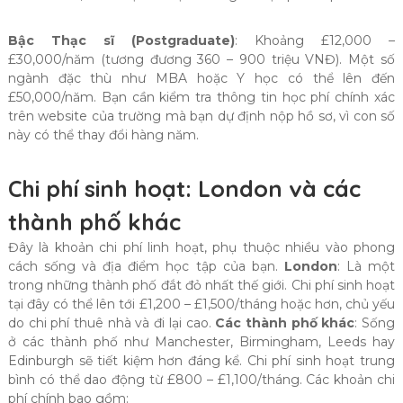
Bậc Thạc sĩ (Postgraduate)
: Khoảng £12,000 –
£30,000/năm (tương đương 360 – 900 triệu VNĐ). Một số
ngành đặc thù như MBA hoặc Y học có thể lên đến
£50,000/năm. Bạn cần kiểm tra thông tin học phí chính xác
trên website của trường mà bạn dự định nộp hồ sơ, vì con số
này có thể thay đổi hàng năm.
Chi phí sinh hoạt: London và các
thành phố khác
Đây là khoản chi phí linh hoạt, phụ thuộc nhiều vào phong
cách sống và địa điểm học tập của bạn.
London
: Là một
trong những thành phố đắt đỏ nhất thế giới. Chi phí sinh hoạt
tại đây có thể lên tới £1,200 – £1,500/tháng hoặc hơn, chủ yếu
do chi phí thuê nhà và đi lại cao.
Các thành phố khác
: Sống
ở các thành phố như Manchester, Birmingham, Leeds hay
Edinburgh sẽ tiết kiệm hơn đáng kể. Chi phí sinh hoạt trung
bình có thể dao động từ £800 – £1,100/tháng. Các khoản chi
phí chính bao gồm: