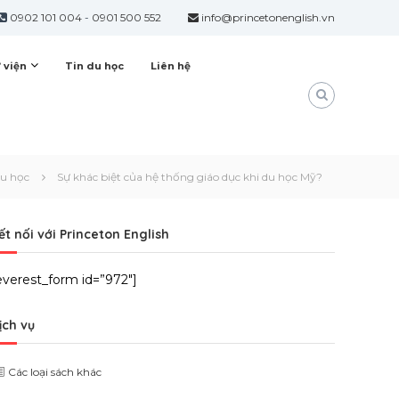
0902 101 004
-
0901 500 552
info@princetonenglish.vn
 viện
Tin du học
Liên hệ
du học
Sự khác biệt của hệ thống giáo dục khi du học Mỹ?
ết nối với Princeton English
everest_form id=”972″]
ịch vụ
Các loại sách khác