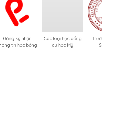
Đăng ký nhận
Các loại học bổng
Trường Đại Học
5
hông tin học bổng
du học Mỹ
Stanford