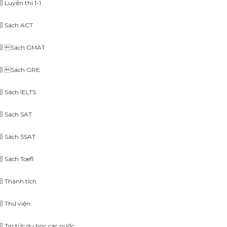
Luyện thi 1-1
Sách ACT
Sách GMAT
Sách GRE
Sách IELTS
Sách SAT
Sách SSAT
Sách Toefl
Thành tích
Thư viện
Tin tức du học các nước