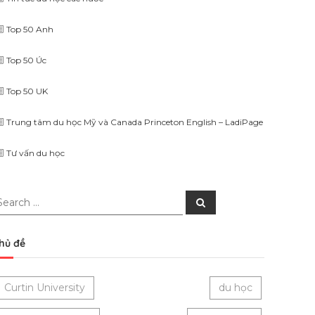
Top 50 Anh
Top 50 Úc
Top 50 UK
Trung tâm du học Mỹ và Canada Princeton English – LadiPage
Tư vấn du học
earch
Search
r:
hủ đề
Curtin University
du học