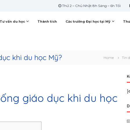
Thứ 2 – Chủ Nhật 8h Sáng – 6h Tối
Tư vấn du học
Thành tích
Các trường Đại học tại Mỹ
Thư
dục khi du học Mỹ?
Home
Tin 
K
[
hống giáo dục khi du học
D