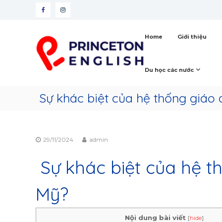
Skip
Facebook
Instagram
to
content
Princeton
Home
Giới thiệu
English
Trung
tâm
Du học các nước
tư
vấn
Sự khác biệt của hệ thống giáo 
du
học
Mỹ
29/11/2024
admin
Sự khác biệt của hệ t
Mỹ?
Nội dung bài viết
[
hide
]