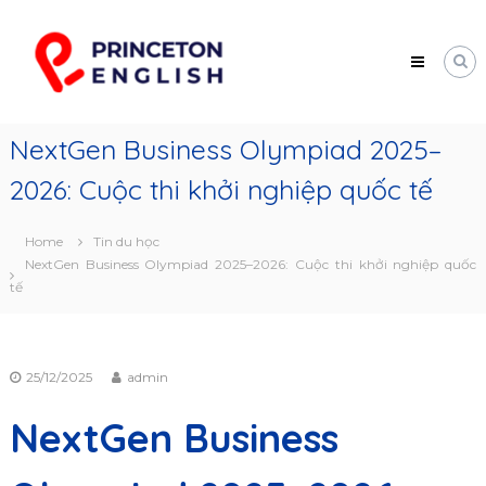
Skip
Princeton
to
English
content
Trung
tâm
tư
vấn
NextGen Business Olympiad 2025–
du
học
2026: Cuộc thi khởi nghiệp quốc tế
Mỹ
Home
Tin du học
NextGen Business Olympiad 2025–2026: Cuộc thi khởi nghiệp quốc
tế
25/12/2025
admin
NextGen Business