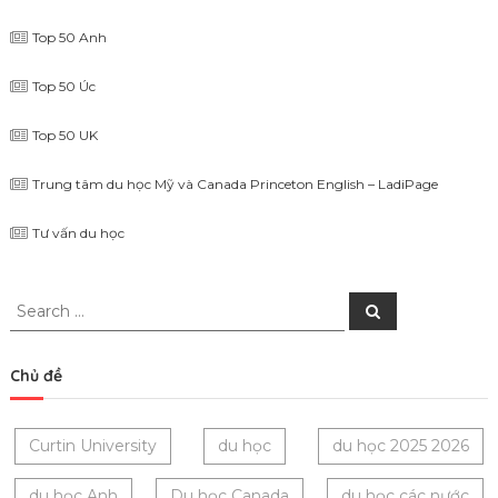
Top 50 Anh
Top 50 Úc
Top 50 UK
Trung tâm du học Mỹ và Canada Princeton English – LadiPage
Tư vấn du học
Search
Search
for:
Chủ đề
Curtin University
du học
du học 2025 2026
du học Anh
Du học Canada
du học các nước