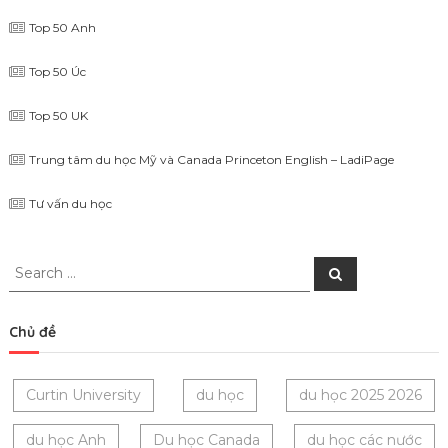
Top 50 Anh
Top 50 Úc
Top 50 UK
Trung tâm du học Mỹ và Canada Princeton English – LadiPage
Tư vấn du học
Search
Search
for:
Chủ đề
Curtin University
du học
du học 2025 2026
du học Anh
Du học Canada
du học các nước