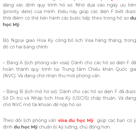
dàng xác định quy trình hồ sơ. Nhờ dựa vào ngày ưu tiên
(priority date) của mình. Điều này giúp các diện F biết được
thời điểm có thể tiến hành các bước tiếp theo trong hồ sơ
du
học Mỹ
.
Bộ Ngoại giao Hoa Kỳ công bố lịch Visa hàng tháng, trong
đó có hai bảng chính:
– Bảng A (lịch phỏng vấn visa): Dành cho các hồ sơ diện F đã
hoàn thành quy trình tại Trung tâm Chiếu khán Quốc gia
(NVC). Và đang chờ nhận thư mời phỏng vấn.
– Bảng B (lịch mở hồ sơ): Dành cho các hồ sơ diện F đã được
Sở Di trú và Nhập tịch Hoa Kỳ (USCIS) chấp thuận. Và đang
chờ NVC mở tài khoản để nộp hồ sơ.
Theo dõi lịch phỏng vấn
visa du học Mỹ
giúp các bạn có ý
định
du học Mỹ
chuẩn bị kỹ lưỡng, chủ động hơn.