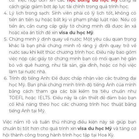
cách giúp giảm bớt áp lực tài chính trong quá trình học.
Lý lịch trong sạch: Sinh viên phải có lý lịch tốt, không có
tiền án tiền sự hoặc bất kỳ vi phạm pháp luật nào. Nếu có
tiền án, cần cung cấp giấy tờ chứng minh đã được ân xá
hoặc xóa án tích để xin
visa du học Mỹ
.
Chứng minh ý định quay về nước: Một yêu cầu quan trọng
khác là bạn phải chứng minh rõ ràng ý định quay trở về
nước sau khi kết thúc chương trình học. Điều này bao gồm
việc nộp các giấy tờ chứng minh bạn có mối quan hệ gắn
bó với quê hương, như tài sản, gia đình, hoặc cơ hội việc
làm tại nước nhà.
Trình độ tiếng Anh: Để được chấp nhận vào các trường đại
học Mỹ. Bạn phải chứng minh trình độ tiếng Anh của mình
bằng cách tham gia các bài kiểm tra tiêu chuẩn như
TOEFL hoặc IELTS. Điều này là cần thiết để đảm bảo bạn
có khả năng theo học các chương trình học thuật bằng
tiếng Anh tại Mỹ.
Việc nắm rõ và tuân thủ những điều kiện này sẽ giúp bạn
chuẩn bị tốt hơn cho quá trình xin
visa du học Mỹ
và tăng cơ
hội thành công trong hành trình học tập tại Hoa Kỳ.