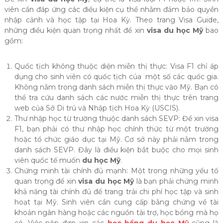
viên cần đáp ứng các điều kiện cụ thể nhằm đảm bảo quyền
nhập cảnh và học tập tại Hoa Kỳ. Theo trang Visa Guide,
những điều kiện quan trọng nhất để xin
visa du học Mỹ
bao
gồm:
Quốc tịch không thuộc diện miễn thị thực: Visa F1 chỉ áp
dụng cho sinh viên có quốc tịch của một số các quốc gia.
Không nằm trong danh sách miễn thị thực vào Mỹ. Bạn có
thể tra cứu danh sách các nước miễn thị thực trên trang
web của Sở Di trú và Nhập tịch Hoa Kỳ (USCIS).
Thư nhập học từ trường thuộc danh sách SEVP: Để xin visa
F1, bạn phải có thư nhập học chính thức từ một trường
hoặc tổ chức giáo dục tại Mỹ. Cơ sở này phải nằm trong
danh sách SEVP. Đây là điều kiện bắt buộc cho mọi sinh
viên quốc tế muốn
du học Mỹ
.
Chứng minh tài chính đủ mạnh: Một trong những yếu tố
quan trọng để xin
visa du học Mỹ
là bạn phải chứng minh
khả năng tài chính đủ để trang trải chi phí học tập và sinh
hoạt tại Mỹ. Sinh viên cần cung cấp bằng chứng về tài
khoản ngân hàng hoặc các nguồn tài trợ, học bổng mà họ
có. Việc nộp đơn xin các
học bổng du học Mỹ
cũng là