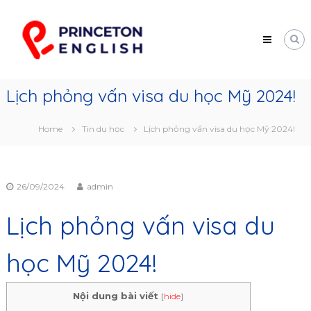
Skip
Princeton
to
English
content
Trung
tâm
tư
vấn
Lịch phỏng vấn visa du học Mỹ 2024!
du
học
Mỹ
Home
Tin du học
Lịch phỏng vấn visa du học Mỹ 2024!
26/09/2024
admin
Lịch phỏng vấn visa du
học Mỹ 2024!
Nội dung bài viết
[
hide
]