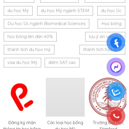
du học Mỹ
du học Mỹ ngành STEM
du học Úc
Du học Úc ngành Biomedical Sciences
Học bổng
học bổng lên đến 40%
lưu ý xin visa mỹ
thành tích du học mỹ
thành tích học sinh
visa du học Mỹ
điểm SAT cao
Đăng ký nhận
Các loại học bổng
Trường Đại Học
thông tin học bổng
du học Mỹ
Stanford