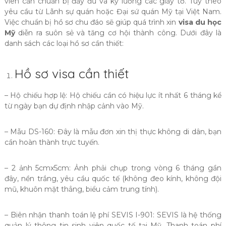
viên cần chuẩn bị đầy đủ và kỹ lưỡng các giấy tờ. Tùy theo
yêu cầu từ Lãnh sự quán hoặc Đại sứ quán Mỹ tại Việt Nam.
Việc chuẩn bị hồ sơ chu đáo sẽ giúp quá trình xin
visa du học
Mỹ
diễn ra suôn sẻ và tăng cơ hội thành công. Dưới đây là
danh sách các loại hồ sơ cần thiết:
Hồ sơ visa cần thiết
– Hộ chiếu hợp lệ: Hộ chiếu cần có hiệu lực ít nhất 6 tháng kể
từ ngày bạn dự định nhập cảnh vào Mỹ.
– Mẫu DS-160: Đây là mẫu đơn xin thị thực không di dân, bạn
cần hoàn thành trực tuyến.
– 2 ảnh 5cmx5cm: Ảnh phải chụp trong vòng 6 tháng gần
đây, nền trắng, yêu cầu quốc tế (không đeo kính, không đội
mũ, khuôn mặt thẳng, biểu cảm trung tính).
– Biên nhận thanh toán lệ phí SEVIS I-901: SEVIS là hệ thống
quản lý thông tin sinh viên quốc tế tại Mỹ. Thanh toán phí