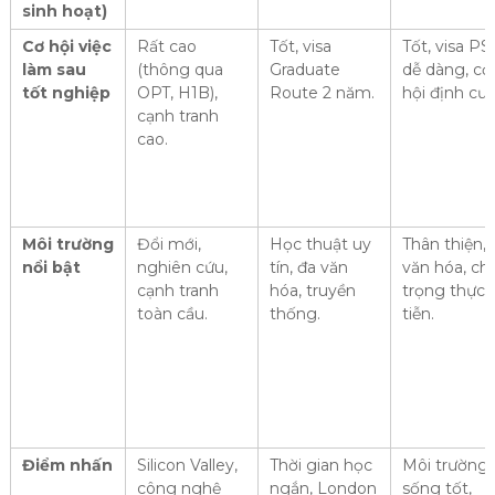
sinh hoạt)
Cơ hội việc
Rất cao
Tốt, visa
Tốt, visa P
làm sau
(thông qua
Graduate
dễ dàng, cơ
tốt nghiệp
OPT, H1B),
Route 2 năm.
hội định cư.
cạnh tranh
cao.
Môi trường
Đổi mới,
Học thuật uy
Thân thiện, 
nổi bật
nghiên cứu,
tín, đa văn
văn hóa, ch
cạnh tranh
hóa, truyền
trọng thực
toàn cầu.
thống.
tiễn.
Điểm nhấn
Silicon Valley,
Thời gian học
Môi trường
công nghệ
ngắn, London
sống tốt,