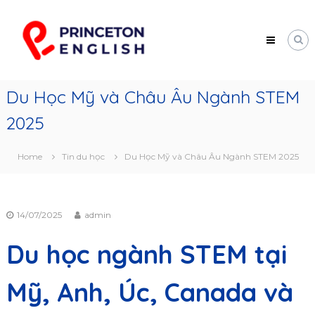
Skip
Princeton
to
English
content
Trung
tâm
tư
vấn
Du Học Mỹ và Châu Âu Ngành STEM
du
học
2025
Mỹ
Home
Tin du học
Du Học Mỹ và Châu Âu Ngành STEM 2025
14/07/2025
admin
Du học ngành STEM tại
Mỹ, Anh, Úc, Canada và