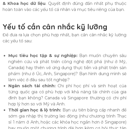
& Khoa học dữ liệu
. Quyết định đúng đắn nhất phụ thuộc
hoàn toàn vào các yếu tố cá nhân và mục tiêu riêng của bạn.
Yếu tố cần cân nhắc kỹ lưỡng
Để đưa ra lựa chọn phù hợp nhất, bạn cần cân nhắc kỹ lưỡng
các yếu tố sau:
Mục tiêu học tập & sự nghiệp:
Bạn muốn chuyên sâu
nghiên cứu và phát triển công nghệ đột phá (như ở Mỹ,
Canada) hay thiên về ứng dụng thực tiễn và phát triển sản
phẩm (như ở Úc, Anh, Singapore)? Bạn hình dung mình sẽ
làm việc ở đâu sau tốt nghiệp?
Ngân sách tài chính:
Chi phí học phí và sinh hoạt của
từng quốc gia có phù hợp với khả năng tài chính của gia
đình bạn không? Canada và Singapore thường có chi phí
hợp lý hơn so với Mỹ và Anh.
Thời gian học & lộ trình:
Bạn ưu tiên bằng cấp nhanh để
sớm gia nhập thị trường lao động (như chương trình Thạc
sĩ 1 năm ở Anh, hoặc các khóa học ngắn hơn ở Singapore)
hay muốn một chương trình dài hơn kèm cơ hội thực tập