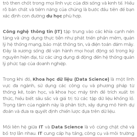
trò then chốt trong mọi lĩnh vực của đời sống và kinh tế. Hiểu
rõ bản chất và tiềm năng của chúng là bước đầu tiên để bạn
xác định con đường
du học
phù hợp.
Công nghệ thông tin (IT)
tập trung vào các khía cạnh nền
tảng và ứng dụng thực tiễn như phát triển phần mềm, quản
lý hệ thống mạng, bảo mật thông tin, và điện toán đám mây.
Đây là xương sống để vận hành mọi hoạt động số trong kỷ
nguyên hiện đại, từ các ứng dụng di động đến hệ thống quản
lý phức tạp của doanh nghiệp.
Trong khi đó,
Khoa học dữ liệu (Data Science)
là một lĩnh
vực đa ngành, sử dụng các công cụ và phương pháp từ
thống kê, toán học, và khoa học máy tính để trích xuất tri
thức, hiểu biết sâu sắc và giá trị từ các tập dữ liệu khổng lồ.
Trọng tâm của ngành này là phân tích, xây dựng mô hình dự
đoán và đưa ra quyết định chiến lược dựa trên dữ liệu.
Mối liên hệ giữa
IT
và
Data Science
là vô cùng chặt chẽ và
bổ trợ lẫn nhau.
IT
cung cấp hạ tầng, công cụ và môi trường