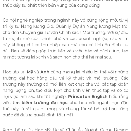
thúc đẩy sự phát triển bền vững của cộng đồng.
Cơ hội nghề nghiệp trong ngành này vô cùng rộng mở, từ vị
trí Kỹ sư Năng lượng Gió, Quản lý Dự án Năng lượng Mặt trời
cho đến Chuyên gia Tư vấn Chính sách Môi trường. Với sự đầu
tư mạnh mẽ của chính phủ và các doanh nghiệp, các vị trí
này không chỉ có thu nhập cao mà còn có tính ổn định lâu
dài. Bạn sẽ đóng góp trực tiếp vào việc bảo vệ hành tinh, tạo
ra một tương lai xanh và sạch hơn cho thế hệ mai sau.
Học tập tại
Mỹ
và
Anh
cũng mang lại nhiều lợi thế với những
trường đại học hàng đầu về kỹ thuật và môi trường. Các
trường này thường có mối liên kết chặt chẽ với các tập đoàn
năng lượng lớn, tạo điều kiện cho sinh viên thực tập và có cơ
hội việc làm sau khi tốt nghiệp.
Princeton English
hiểu rằng
việc
tìm kiếm trường đại học
phù hợp với ngành học đặc
thù này là rất quan trọng, và chúng tôi sẽ hỗ trợ bạn từng
bước để đưa ra quyết định tốt nhất.
Xem thêm: Du Học Mỹ, Úc Và Châu Âu Ngành Game Design