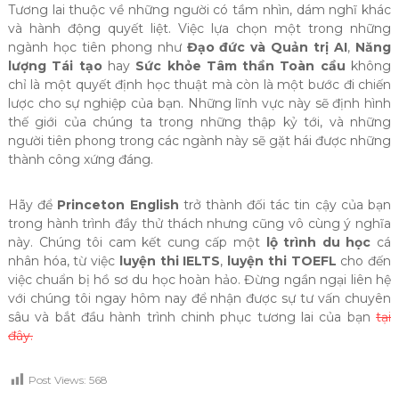
Tương lai thuộc về những người có tầm nhìn, dám nghĩ khác
và hành động quyết liệt. Việc lựa chọn một trong những
ngành học tiên phong như
Đạo đức và Quản trị AI
,
Năng
lượng Tái tạo
hay
Sức khỏe Tâm thần Toàn cầu
không
chỉ là một quyết định học thuật mà còn là một bước đi chiến
lược cho sự nghiệp của bạn. Những lĩnh vực này sẽ định hình
thế giới của chúng ta trong những thập kỷ tới, và những
người tiên phong trong các ngành này sẽ gặt hái được những
thành công xứng đáng.
Hãy để
Princeton English
trở thành đối tác tin cậy của bạn
trong hành trình đầy thử thách nhưng cũng vô cùng ý nghĩa
này. Chúng tôi cam kết cung cấp một
lộ trình du học
cá
nhân hóa, từ việc
luyện thi IELTS
,
luyện thi TOEFL
cho đến
việc chuẩn bị hồ sơ du học hoàn hảo. Đừng ngần ngại liên hệ
với chúng tôi ngay hôm nay để nhận được sự tư vấn chuyên
sâu và bắt đầu hành trình chinh phục tương lai của bạn
tại
đây.
Post Views:
568