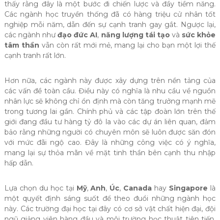
thấy rằng đây là một bước đi chiến lược và đầy tiềm năng.
Các ngành học truyền thống đã có hàng triệu cử nhân tốt
nghiệp mỗi năm, dẫn đến sự cạnh tranh gay gắt. Ngược lại,
các ngành như
đạo đức AI
,
năng lượng tái tạo
và
sức khỏe
tâm thần
vẫn còn rất mới mẻ, mang lại cho bạn một lợi thế
cạnh tranh rất lớn.
Hơn nữa, các ngành này được xây dựng trên nền tảng của
các vấn đề toàn cầu. Điều này có nghĩa là nhu cầu về nguồn
nhân lực sẽ không chỉ ổn định mà còn tăng trưởng mạnh mẽ
trong tương lai gần. Chính phủ và các tập đoàn lớn trên thế
giới đang đầu tư hàng tỷ đô la vào các dự án liên quan, đảm
bảo rằng những người có chuyên môn sẽ luôn được săn đón
với mức đãi ngộ cao. Đây là những công việc có ý nghĩa,
mang lại sự thỏa mãn về mặt tinh thần bên cạnh thu nhập
hấp dẫn.
Lựa chọn du học tại
Mỹ
,
Anh
,
Úc
,
Canada
hay
Singapore
là
một quyết định sáng suốt để theo đuổi những ngành học
này. Các trường đại học tại đây có cơ sở vật chất hiện đại, đội
ngũ giảng viên hàng đầu và môi trường học thuật tiên tiến,