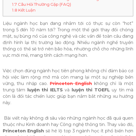
1.7
Câu Hỏi Thường Gặp (FAQ)
1.8
Kết Luận
Liệu ngành học bạn đang nhắm tới có thực sự còn “hot”
trong 5 đến 10 năm tới? Trong một thế giới thay đổi chóng
mặt, sự bùng nổ của công nghệ và các vấn đề toàn cầu đang
định hình lại thị trường lao động. Nhiều ngành nghề truyền
thống có thể sẽ trở nên bão hòa, nhường chỗ cho những lĩnh
vực mới mẻ, mang tính cách mạng hơn.
Việc chọn đúng ngành học tiên phong không chỉ đảm bảo cơ
hội việc làm rộng mở mà còn mang lại một sự nghiệp bền
vững, thu nhập cao.
Princeton English
không chỉ là một
trung tâm
luyện thi IELTS
và
luyện thi TOEFL
uy tín mà
còn là đối tác chiến lược giúp bạn nắm bắt những xu hướng
này.
Bài viết này không đi sâu vào những ngành học đã quá quen
thuộc như Kinh doanh hay Công nghệ thông tin. Thay vào đó,
Princeton English
sẽ hé lộ top 3 ngành học ít phổ biến hơn