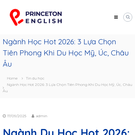
Skip
Princeton
to
English
content
Trung
tâm
tư
vấn
Ngành Học Hot 2026: 3 Lựa Chọn
du
học
Tiên Phong Khi Du Học Mỹ, Úc, Châu
Mỹ
Âu
Home
Tin du học
Ngành Học Hot 2026: 3 Lựa Chọn Tiên Phong Khi Du Học Mỹ, Úc, Châu
Âu
17/09/2025
admin
Ngành Du Học Hot 2026: