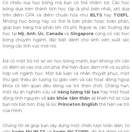
Có nhiều loại học bổng mà bạn có thể nhắm tới. Các học
bổng dựa trên thành tích học tập là phổ biến nhất, xét dựa
trên điểm GPA và điểm chuẩn hóa như
IELTS
hay
TOEFL
.
Những học bổng này có thể là bán phần hoặc toàn phần,
giúp bạn trang trải phần lớn chi phí. Ngoài ra, các trường đại
học tại
Mỹ
,
Anh
,
Úc
,
Canada
và
Singapore
cũng có các học
bổng chuyên ngành, đặc biệt dành cho sinh viên xuất sắc
trong các lĩnh vực mới nổi.
Để có một bộ hồ sơ xin học bổng mạnh, bạn không chỉ cần
có điểm số cao mà còn phải thể hiện được đam mê và sự phù
hợp với ngành học. Một bài luận cá nhân thuyết phục, một
thư giới thiệu ấn tượng từ giáo viên và các hoạt động ngoại
khóa có liên quan đều đóng vai trò then chốt. Chẳng hạn,
một dự án nghiên cứu về
năng lượng tái tạo
hay một hoạt
động tình nguyện về
sức khỏe tâm thần
sẽ khiến hồ sơ của
bạn nổi bật hơn. Đây là lúc
Princeton English
thể hiện vai trò
của mình.
Chúng tôi sẽ giúp bạn xây dựng một chiến lược toàn diện, từ
việc
luyện thi IELTS
và
luyện thi TOEFL
để đạt điểm số tối