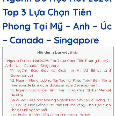
Top 3 Lựa Chọn Tiên
Phong Tại Mỹ – Anh – Úc
– Canada – Singapore
Nội dung bài viết
[
hide
]
1
Ngành Du Học Hot 2026: Top 3 Lựa Chọn Tiên Phong Tại Mỹ –
Anh – Úc – Canada – Singapore
1.1
Ngành Đạo Đức và Quản trị AI (AI Ethics and
Governance)
1.2
Ngành Năng Lượng Tái Tạo và Phát Triển Bền Vững
(Renewable Energy and Sustainable Development)
1.3
Ngành Sức Khỏe Tâm Thần Toàn Cầu (Global Mental
Health)
1.4
Vì Sao Lựa Chọn Những Ngành Học Này Lại Là Tương Lai
1.5
Cơ Hội Học Bổng Bứt Phá: Lợi Thế Vàng Cho Học Sinh
Theo Đuổi Ngành Mới
1.6
Chuẩn Bị Toàn Diện Cùng Princeton English