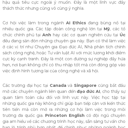
hậu quả tiêu cực ngoài ý muốn. Đây là một lĩnh vực đầy
thách thức nhưng cũng vô cùng ý nghĩa.
Cơ hội việc làm trong ngành
AI Ethics
đang bùng nổ tại
nhiều quốc gia. Các tập đoàn công nghệ lớn tại
Mỹ
, các tổ
chức chính phủ tại
Anh
hay các cơ quan nghiên cứu tại
Úc
đều đang săn đón những chuyên gia này. Bạn có thể làm việc
ở các vị trí như Chuyên gia Đạo đức AI, Nhà phân tích chính
sách công nghệ, hoặc Tư vấn luật AI với mức lương khởi điểm
cực kỳ cạnh tranh. Đây là một con đường sự nghiệp đầy hứa
hẹn, nơi bạn không chỉ có thu nhập tốt mà còn đóng góp vào
việc định hình tương lai của công nghệ và xã hội.
Các trường đại học tại
Canada
và
Singapore
cũng bắt đầu
mở các chuyên ngành liên quan đến
đạo đức AI
, cho thấy sự
quan tâm toàn cầu đối với lĩnh vực này. Việc học tập tại
những quốc gia này không chỉ giúp bạn tiếp cận với kiến thức
tiên tiến mà còn mở ra những cơ hội làm việc trong môi
trường đa quốc gia.
Princeton English
có đội ngũ chuyên
gia am hiểu về các chương trình học này, sẵn sàng tư vấn cho
bạn lộ trình phù hợp nhất để chinh phục những ngành học