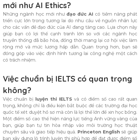
mới như AI Ethics?
Những ngành học mới như
đạo đức AI
có tiềm năng phát
triển cực lớn trong tương lai do nhu cầu về nguồn nhân lực
cho các vấn đề đạo đức của AI đang tăng cao. Lựa chọn này
giúp bạn có lợi thế cạnh tranh lớn so với các ngành học
truyền thống đã bão hòa, đồng thời mang lại cơ hội việc làm
rộng mở và mức lương hấp dẫn. Quan trọng hơn, bạn sẽ
đóng góp vào việc định hình tương lai công nghệ một cách
có trách nhiệm.
Việc chuẩn bị IELTS có quan trọng
không?
Việc chuẩn bị
luyện thi IELTS
và có điểm số cao rất quan
trọng, không chỉ là điều kiện bắt buộc để các trường đại học
quốc tế xét duyệt hồ sơ mà còn là lợi thế lớn để xin học bổng.
Một điểm số cao thể hiện năng lực tiếng Anh vững vàng của
bạn, giúp bạn tự tin hòa nhập vào môi trường học thuật
chuyên sâu và giao tiếp hiệu quả.
Princeton English
sẽ giúp
bạn xây dựng lộ trình luyện thi phù hợp để đạt được điểm số