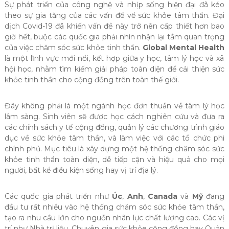
Sự phát triển của công nghệ và nhịp sống hiện đại đã kéo
theo sự gia tăng của các vấn đề về sức khỏe tâm thần. Đại
dịch Covid-19 đã khiến vấn đề này trở nên cấp thiết hơn bao
giờ hết, buộc các quốc gia phải nhìn nhận lại tầm quan trọng
của việc chăm sóc sức khỏe tinh thần.
Global Mental Health
là một lĩnh vực mới nổi, kết hợp giữa y học, tâm lý học và xã
hội học, nhằm tìm kiếm giải pháp toàn diện để cải thiện sức
khỏe tinh thần cho cộng đồng trên toàn thế giới.
Đây không phải là một ngành học đơn thuần về tâm lý học
lâm sàng. Sinh viên sẽ được học cách nghiên cứu và đưa ra
các chính sách y tế cộng đồng, quản lý các chương trình giáo
dục về sức khỏe tâm thần, và làm việc với các tổ chức phi
chính phủ. Mục tiêu là xây dựng một hệ thống chăm sóc sức
khỏe tinh thần toàn diện, dễ tiếp cận và hiệu quả cho mọi
người, bất kể điều kiện sống hay vị trí địa lý.
Các quốc gia phát triển như
Úc
,
Anh
,
Canada
và
Mỹ
đang
đầu tư rất nhiều vào hệ thống chăm sóc sức khỏe tâm thần,
tạo ra nhu cầu lớn cho nguồn nhân lực chất lượng cao. Các vị
trí như Nhà trị liệu, Chuyên gia sức khỏe cộng đồng hay Quản